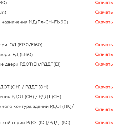
80)
Скачать
am)
Скачать
 назначения МД(Пл-СН-Fix90)
Скачать
ри. ОД (EI30/EI60)
Скачать
ери. РД (EI60)
Скачать
е двери РДОТ(EI)/РДДТ(EI)
Скачать
ДОТ (ОН) / РДДТ (ОН)
Скачать
ения РДОТ (СН) / РДДТ (СН)
Скачать
жного контура зданий РДОТ(НК)/
Скачать
ской серии РДОТ(КС)/РДДТ(КС)
Скачать