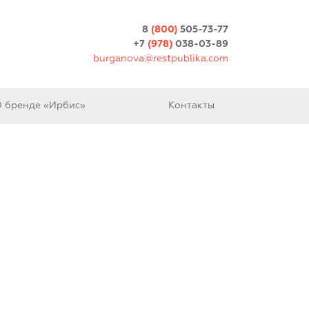
8
(800)
505-73-77
+7
(978)
038-03-89
burganova@restpublika.com
 бренде «Ирбис»
Контакты